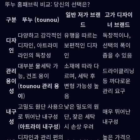
뚜누 홈패브릭 비교: 당신의 선택은?
일반 저가 브랜
고가 디자이
구분
뚜누 (tounou)
드
너 브랜드
다양하고 감각적인
유행을 따르는
독창적이나,
디자
디자인, 아트라미
보편적인 디자
선택의 폭이
인
라인의 독창성
인
좁을 수 있음
대부분 물세탁 가
소재에 따라 다
관리
드라이클리닝
능, 건조 용이
르며, 세탁 후
용이
등 까다로운
(
tounou 관리 용
변형 가능성 높
성
관리 요구
이
)
음
고밀도 원단 사용으
낮은 밀도의 원
내구
매우 뛰어난
로 뛰어난 내구성
단, 잦은 세탁
성
내구성
(
아트라미 내구성
)
시 손상 우려
디자인과 관리 편의
높은 가격으