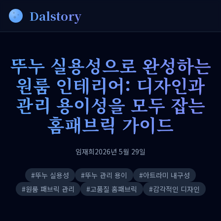
Dalstory
뚜누 실용성으로 완성하는
원룸 인테리어: 디자인과
관리 용이성을 모두 잡는
홈패브릭 가이드
임재희
2026년 5월 29일
#
뚜누 실용성
#
뚜누 관리 용이
#
아트라미 내구성
#
원룸 패브릭 관리
#
고품질 홈패브릭
#
감각적인 디자인