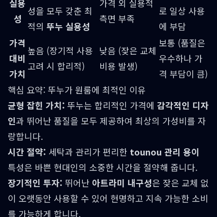
실용
가격 외 실용적
성을 모두 갖춘 최
로 일상 사용
성
측면 부족
적의
뚜누 실용성
에 부담
가격
보통 (품질은
높음 (장기적 사용
낮음 (잦은 교체
대비
우수하나 가
고려 시 합리적)
비용 발생)
가치
격 부담이 큼)
핵심 요약: 뚜누가 원룸에 최적인 이유
균형 잡힌 가치:
뚜누는 합리적인 가격에
감각적인 디자
인
과 뛰어난 품질을 모두 제공하여 최상의 가성비를 자
랑합니다.
시간 절약:
세탁과 관리가 편리한
tounou 관리 용이
특성은 바쁜 현대인의 소중한 시간을 절약해 줍니다.
장기적인 투자:
뛰어난
아트라미 내구성
은 잦은 교체 없
이 오랫동안 사용할 수 있어 현명하고 지속 가능한 소비
를 가능하게 합니다.