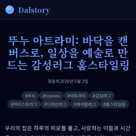
Dalstory
뚜누 아트라미: 바닥을 캔
버스로, 일상을 예술로 만
드는 감성러그 홈스타일링
정윤희
2026년 6월 2일
#
뚜누
#
tounou
#
아트라미
#
감성러그
#
아티스트러그
#
디자인러그
#
워셔블러그
#
홈스타일링
우리의 집은 하루의 피로를 풀고, 사랑하는 이들과 시간