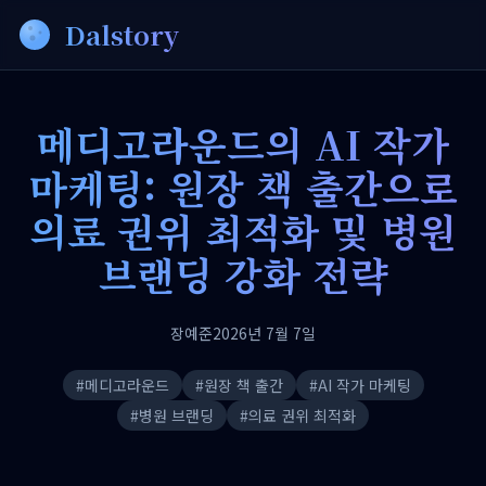
Dalstory
메디고라운드의 AI 작가
마케팅: 원장 책 출간으로
의료 권위 최적화 및 병원
브랜딩 강화 전략
장예준
2026년 7월 7일
#
메디고라운드
#
원장 책 출간
#
AI 작가 마케팅
#
병원 브랜딩
#
의료 권위 최적화