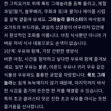
한 그릭요거트 위에 룩트 그래놀라를 듬뿍 올리고, 제철
과일(딸기, 블루베리, 무화과 등)과 꿀이나 메이플 시럽
을 살짝 곁들여 보세요.
그래놀라 클러스터
의 바삭함과
요거트의 부드러움, 과일의 상큼함이 어우러져 입안에
서 환상적인 조화를 이룹니다. 아침 식사뿐만 아니라 가
벼운 저녁 식사 대용으로도 손색이 없습니다.
2단계: 우유와 함께, 가장 간편한 영양식
바쁜 아침, 시간을 절약하고 싶다면 우유와 함께 즐겨보
세요. 일반 우유는 물론, 아몬드 우유나 귀리 우유 같은
식물성 우유와도 훌륭한 궁합을 자랑합니다.
룩트 그래
놀라
는 쉽게 눅눅해지지 않기 때문에, 마지막까지 바삭
한 식감을 즐기며 든든한 한 끼를 해결할 수 있습니다.
특히 초코 클러스터 맛은 진한 초코 우유를 마시는 듯한
즐거움을 선사합니다.