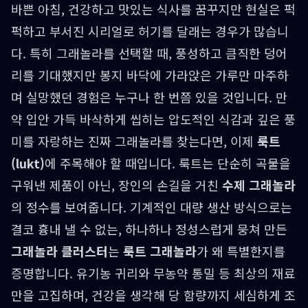
바쁜 아침, 건강하고 맛있는 식사를 꿈꾸지만 현실은 퍽
퍽하고 부서진 시리얼로 허기를 달래는 경우가 많습니
다. 특히 그래놀라를 선택할 때, 풍성하고 큼직한 덩어
리를 기대했지만 봉지 바닥에 가라앉은 가루만 마주하
며 실망했던 경험은 누구나 한 번쯤 있을 것입니다. 만
약 입안 가득 바삭하게 씹히는 압도적인 식감과 깊은 풍
미를 자랑하는 진짜 그래놀라를 찾는다면, 이제
룩트
(lukt)
에 주목해야 할 때입니다. 룩트는 단순히 곡물을
구워낸 제품이 아닌, 장인의 손길을 거친
수제 그래놀라
의 정수를 보여줍니다. 기계적인 대량 생산 방식으로는
결코 흉내 낼 수 없는, 하나하나 정성스럽게 뭉쳐 만든
그래놀라 클러스터
는
룩트 그래놀라
가 왜 특별한지를
증명합니다. 유기농 귀리와 무농약 통밀 등 최상의 재료
만을 고집하며, 건강을 생각해 당 함량까지 세심하게 조