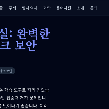
글
주제
탐사 역사
과학
용어사전
소개
문의
실: 완벽한
크 보안
테크 보안
필수 학습 도구로 자리 잡았습
수업 집중력 저하 문제입니
제를 벗어나기 쉽습니다. 이러